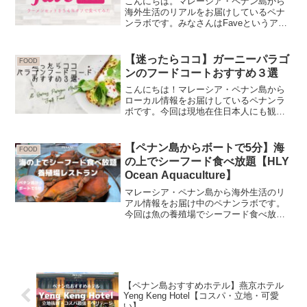
こんにちは。マレーシア・ペナン島から
海外生活のリアルをお届けしているペナ
ンラボです。みなさんはFaveというアプ
リをご存知ですか？Faveはマレーシア、
シンガポール、インドネシアで使われて
いて、GrabPayやBoostと並ぶ代表的な電
【迷ったらココ】ガーニーパラゴ
FOOD
子マ...
ンのフードコートおすすめ３選
こんにちは！マレーシア・ペナン島から
ローカル情報をお届けしているペナンラ
ボです。今回は現地在住日本人にも観光
客にもおすすめのガーニーパラゴンショ
ッピングモール内にあるフードコートを
紹介します。ガーニーパラゴンモールと
【ペナン島からボートで5分】海
FOOD
は？ペナン島のディベロッ...
の上でシーフード食べ放題【HLY
Ocean Aquaculture】
マレーシア・ペナン島から海外生活のリ
アル情報をお届け中のペナンラボです。
今回は魚の養殖場でシーフード食べ放題
のおもしろレストランに行ってきたの
で、その様子をレポートします。HLY
Ocean Aquaculture伺ったのはコチラ。
HLY ...
【ペナン島おすすめホテル】燕京ホテル
Yeng Keng Hotel【コスパ・立地・可愛
い】