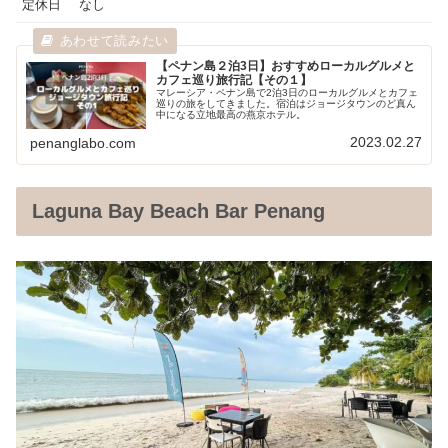
定休日
なし
【ペナン島２泊3日】おすすめローカルグルメと
カフェ巡り旅行記【その１】
マレーシア・ペナン島で2泊3日のローカルグルメとカフェ
巡りの旅をしてきました。宿泊はジョージタウンのど真ん
中になる立地最高の燕京ホテル。
2023.02.27
penanglabo.com
Laguna Bay Beach Bar Penang