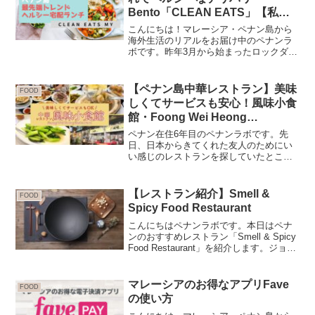
Bento「CLEAN EATS」【私が
継続しなかった理由も】
こんにちは！マレーシア・ペナン島から
海外生活のリアルをお届け中のペナンラ
ボです。昨年3月から始まったロックダウ
ンの影響で、デリバリー文化が進化中の
ペナン島です。今回は気になるコロナ太
りを解消してくれて、日々の生活をちょ
【ペナン島中華レストラン】美味
FOOD
っぴり楽しくしてくれる...
しくてサービスも安心！風味小食
館・Foong Wei Heong
Restaurant
ペナン在住6年目のペナンラボです。先
日、日本からきてくれた友人のためにい
い感じのレストランを探していたとこ
ろ、こちらをおすすめいただきました。
偶然にも何回か行く機会があり、とても
気に入ったので詳しく紹介します。おす
【レストラン紹介】Smell &
FOOD
すめは北京ダックこちらのレ...
Spicy Food Restaurant
こんにちはペナンラボです。本日はペナ
ンのおすすめレストラン「Smell & Spicy
Food Restaurant」を紹介します。ジョー
ジタウンなどの観光エリアからは少し距
離がありますが、ローカルらしい雰囲気
を味わいたい人や激辛料理がお...
マレーシアのお得なアプリFave
FOOD
の使い方