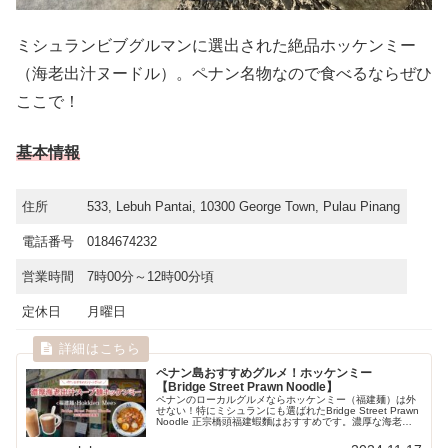
ミシュランビブグルマンに選出された絶品ホッケンミー
（海老出汁ヌードル）。ペナン名物なので食べるならぜひ
ここで！
基本情報
住所
533, Lebuh Pantai, 10300 George Town, Pulau Pinang
電話番号
0184674232
営業時間
7時00分～12時00分頃
定休日
月曜日
ペナン島おすすめグルメ！ホッケンミー
【Bridge Street Prawn Noodle】
ペナンのローカルグルメならホッケンミー（福建麺）は外
せない！特にミシュランにも選ばれたBridge Street Prawn
Noodle 正宗橋頭福建蝦麵はおすすめです。濃厚な海老出
汁のスープ麺にハマる人続出中です。