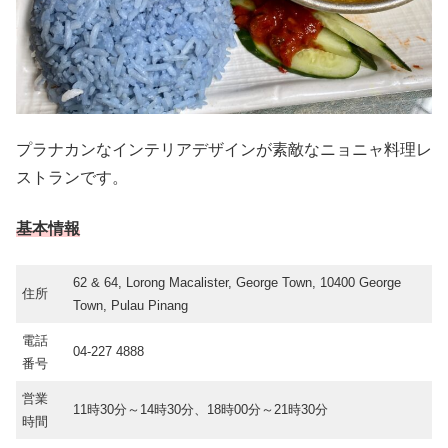
プラナカンなインテリアデザインが素敵なニョニャ料理レ
ストランです。
基本情報
62 & 64, Lorong Macalister, George Town, 10400 George
住所
Town, Pulau Pinang
電話
04-227 4888
番号
営業
11時30分～14時30分、18時00分～21時30分
時間