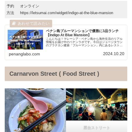
予約
オンライン
方法
https://letsumai.com/widget/indigo-at-the-blue-mansion
ペナン島ブルーマンションで優雅に3品ランチ
【Indigo At Blue Mansion】
こんにちは！マレーシア・ペナン島から海外生活のリアル
情報をお届け中のペナンラボです。今日はジョージタウン
のプラナカン建築「ブルーマンション」内にあるレストラ
ン「Indigo」でランチをいただいてきた様子を紹介しま
す。雰囲気もお味も最高の素晴...
2024.10.20
penanglabo.com
Carnarvon Street ( Food Street )
屋台ストリート