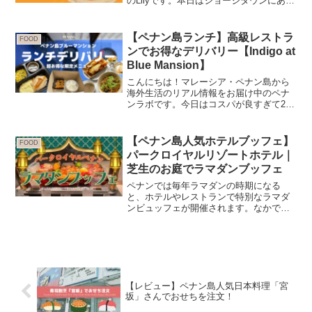
のLilyです。本日はジョージタウンにある
お手頃価格でローカルテイストの洋食を
食べることができるレストランを紹介し
ます。アクセスOld Tiong Kee / 老東記
【ペナン島ランチ】高級レストラ
FOOD
2...
ンでお得なデリバリー【Indigo at
Blue Mansion】
こんにちは！マレーシア・ペナン島から
海外生活のリアル情報をお届け中のペナ
ンラボです。今日はコスパが良すぎて2日
連続オーダーしたインディゴレストラン
のランチをご紹介します。Indigo
Restaurant @ The Blue Mansio...
【ペナン島人気ホテルブッフェ】
FOOD
パークロイヤルリゾートホテル｜
芝生のお庭でラマダンブッフェ
ペナンでは毎年ラマダンの時期になる
と、ホテルやレストランで特別なラマダ
ンビュッフェが開催されます。なかでも
人気なのが、バトゥフェリンギにあるリ
ゾートホテル PARKROYAL Penang
Resort のラマダンビュッフェ。南国リゾ
ートの...
【レビュー】ペナン島人気日本料理「宮
坂」さんでおせちを注文！