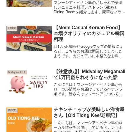
マレーシア・ペナン島のおしゃれで美味
しいニョニャ料理レストランKebaya
Dining Roomを紹介します。豪華なプラナ
カン建築とインテリアに細やかなサービ
スで心からリフレッシュできます。ペナ
ンを訪れる方にぜひおすすめのレストラ
【Moim Casual Korean Food】
FOOD
ンです。
本場クオリティのカジュアル韓国
料理
悲しいお知らせGoogleマップの情報によ
ると、こちらのお店は閉業してしまった
ようです。カジュアルに本格的なお料理
がいただける貴重なお店だったのに残念
です。また、いつかどこかで出会えます
ように！こんにちは。マレーシア・ペナ
【注意喚起】Midvalley Megamall
Malaysia LIFE
ン島から海外生活の...
で1万円盗られそうになった話
こんにちは！マレーシア・ペナン島から
ローカル情報をお届けしているペナンラ
ボです。皆さんはマレーシアについてど
んなイメージをお持ちですか？私も以前
は「未開」「危険」というイメージがあ
りましたが、実際に住んでみるとほとん
チキンチョップが美味しい洋食屋
FOOD
ど危険な目にあったことは...
さん【Old Tiong Kee/老東記】
こんにちは、マレーシア・ペナン島のロ
ーカル情報をお届けしているペナンラボ