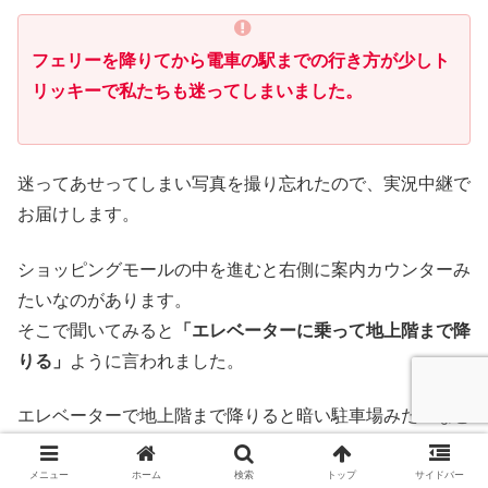
フェリーを降りてから電車の駅までの行き方が少しト
リッキーで私たちも迷ってしまいました。
迷ってあせってしまい写真を撮り忘れたので、実況中継で
お届けします。
ショッピングモールの中を進むと右側に案内カウンターみ
たいなのがあります。
そこで聞いてみると
「エレベーターに乗って地上階まで降
りる」
ように言われました。
エレベーターで地上階まで降りると暗い駐車場みたいなと
ころ、、、大丈夫なのか？？
すると
ヘルメットをもったおじさんが「駅に行くんだろ？
メニュー
ホーム
検索
トップ
サイドバー